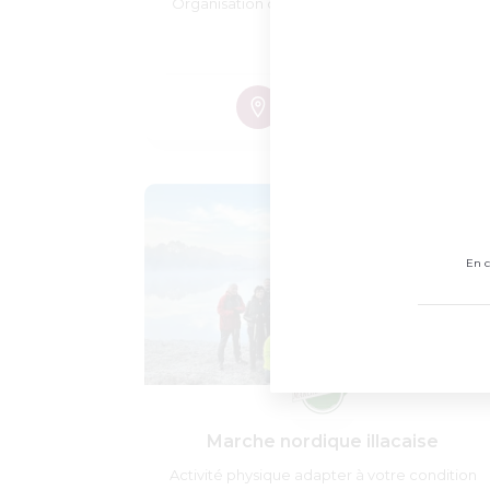
Organisation de vide-jouets/puériculture &
Vide-dressing
En c
Marche nordique illacaise
Activité physique adapter à votre condition