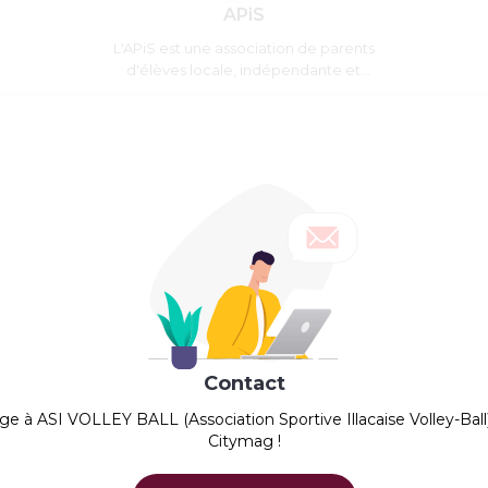
APiS
L'APiS est une association de parents
d'élèves locale, indépendante et
apolitique.
Contact
age à
ASI VOLLEY BALL (Association Sportive Illacaise Volley-Ball
Citymag !
ASSOCIATION LOISIRS ET
CULTURE ILLACAISE - ALCI