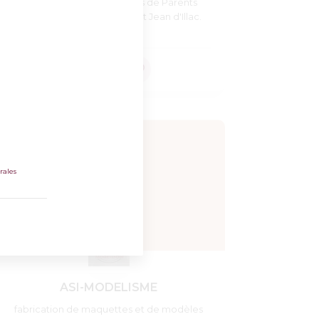
La Fédération des Conseils de Parents
d'Elèves du collège de Saint Jean d'Illac.
rales
ASI-MODELISME
fabrication de maquettes et de modèles