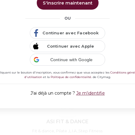
S'inscrire maintenant
Jazzillac Spring - La Sabline - De fil en
aiguilles, Loisirs créatifs
OU
Continuer avec Facebook
Continuer avec Apple
Continue with Google
liquant sur le bouton d'inscription, vous confirmez que vous acceptez les
Conditions géné
d'utilisation
et la
Politique de confidentialité.
de Citymag.
J'ai déjà un compte ?
Je m'identifie
ASI FIT & DANCE
Fit & dance, Pilate ,L.I.A.,Step Fitness