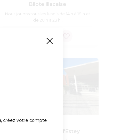
Bilote illacaise
Nous jouons tous les lundis de 14 h à 18 h et
de 20 h à 23 h !
)
, créez votre compte
Fcpe - Collège de l'Estey